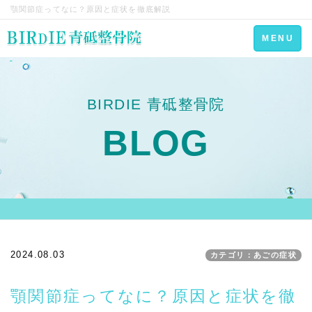
顎関節症ってなに？原因と症状を徹底解説
Toggle
MENU
navigation
BIRDIE 青砥整骨院
BLOG
2024.08.03
カテゴリ：あごの症状
顎関節症ってなに？原因と症状を徹